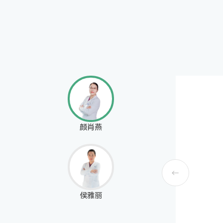
健康管理部
体检科
高压氧科
颜肖燕
侯雅丽