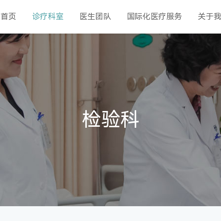
首页
诊疗科室
医生团队
国际化医疗服务
关于
科
儿科
康复医学部
普外科
健康管理部
内分泌科
呼吸内科
妇科
儿科
胸外科
妇科
普外科
甲状腺乳腺科
急诊科
重症医学科
检验科
消化内科
内分泌科
心血管内科
检验科
肿瘤科
口腔科
病理科
消化内科
急诊科
麻醉科
科
神经康复一科
体检科
神经康复二科
检验科
高压氧科
药学部
VIP病区
病理科
神经康复三科
老年康复科