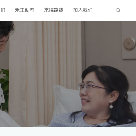
我们
禾正动态
来院路线
加入我们
搜索
甲状腺乳腺科
医技科室
骨科
耳鼻喉科
营养科
骨科
肿瘤科
中医科
超声医学科
胸外科
麻醉科
重症医学科
神经康复三科
超声医学科
神经康复一科
骨与关节康复科