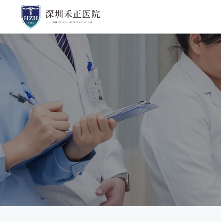
综合医学部
查找医生
口腔全科医学
综合医学部
皮肤科
探索诊疗科目
心血管内科
泌尿外科
呼吸内科
耳鼻喉科
皮肤科
中医科
泌尿外科
医学影像科
营养科
康复医学部
骨与关节康复
医疗美容科
老年康复科
医学影像科
神经康复二科